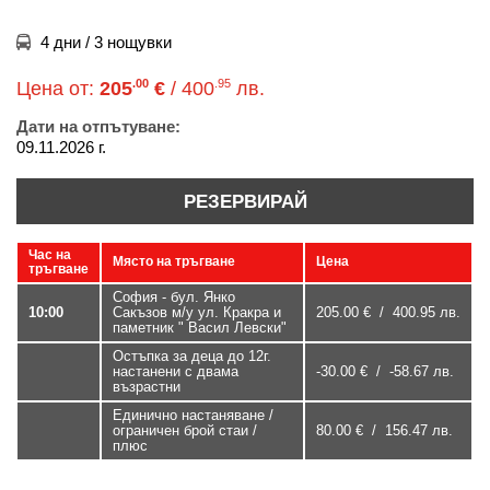
4 дни / 3 нощувки
.00
.95
Цена от:
205
€
/ 400
лв.
Дати на отпътуване:
09.11.2026 г.
РЕЗЕРВИРАЙ
Час на
Място на тръгване
Цена
тръгване
София - бул. Янко
10:00
Сакъзов м/у ул. Кракра и
205.00 € / 400.95 лв.
паметник " Васил Левски"
Остъпка за деца до 12г.
настанени с двама
-30.00 € / -58.67 лв.
възрастни
Единично настаняване /
ограничен брой стаи /
80.00 € / 156.47 лв.
плюс