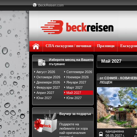
BeckReisen.com
СПА екскурзии / почивки
Празници
Екскурз
Изберете месец на Вашето
Май 2027
пътуване
Август 2026
Септември 2026
Октомври 2026
Ноември 2026
от СОФИЯ - КОВАЧЕВ
Декември 2026
Януари 2027
ЛЕЩЕН
Февруари 2027
Март 2027
Април 2027
Май 2027
Юни 2027
Юли 2027
Ваучер за подарък
Подарете на
любимите си хора
еднодневна
най-оригиналния
08.05.2027 г.