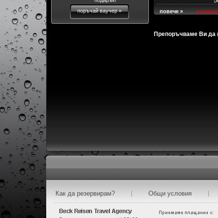
5
подарък!
поръчай ваучер »
повече »
резерва
Препоръчваме Ви да н
Как да резервирам?
|
Общи условия
|