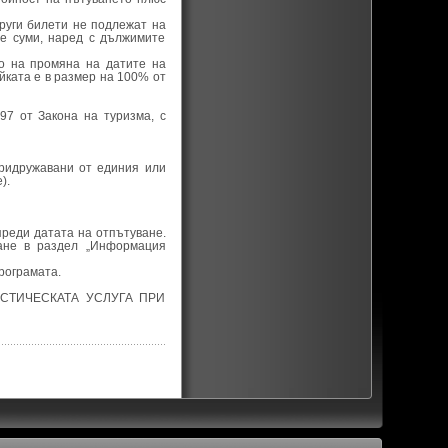
руги билети не подлежат на
е суми, наред с дължимите
во на промяна на датите на
йката е в размер на 100% от
97 от Закона на туризма, с
придружавани от единия или
).
преди датата на отпътуване.
ане в раздел „Информация
рограмата.
СТИЧЕСКАТА УСЛУГА ПРИ