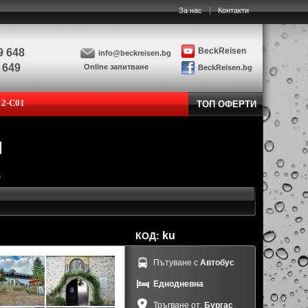
|
За нас
Контакти
BeckReisen
9 648
info@beckreisen.bg
 649
Online запитване
BeckReisen.bg
12-C01
ТОП ОФЕРТИ
Д
ku
КОД:
Пътуване с
Автобус
Еднодневна
Тръгване от:
Бургас