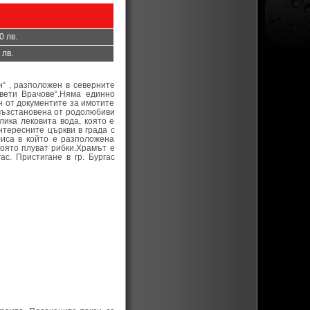
0 лв.
 лв.
н“ , разположен в северните
Свети Врачове“.Няма единно
н от документите за имотите
 възстановена от родолюбиви
лика лековита вода, която е
нтересните църкви в града с
лиса в който е разположена
която плуват рибки.Храмът е
ас. Пристигане в гр. Бургас