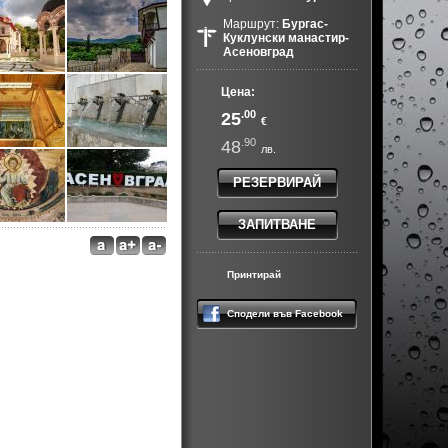
Маршрут:
Бургас-
Куклунски манастир-
Асеновград
Цена:
.00
25
€
.90
48
лв.
РЕЗЕРВИРАЙ
ЗАПИТВАНЕ
Принтирай
Сподели във Facebook