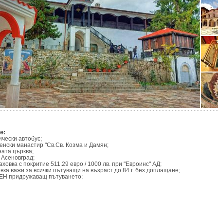
е:
ически автобус;
нски манастир "Св.Св. Козма и Дамян;
ата църква;
 Асеновград;
ховка с покритие 511.29 евро / 1000 лв. при "Евроинс" АД;
вка важи за всички пътуващи на възраст до 84 г. без доплащане;
ЕН придружаващ пътуването;