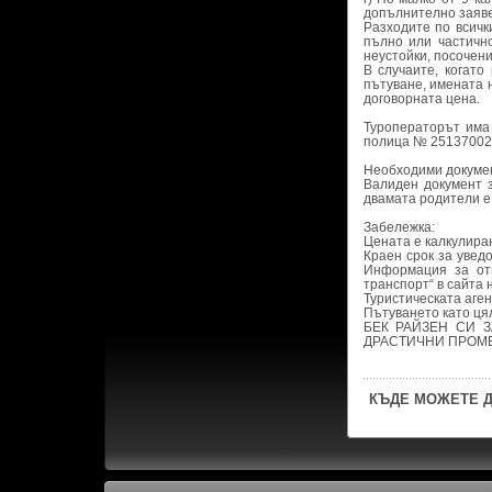
допълнително заяве
Разходите по всичк
пълно или частичн
неустойки, посочени
В случаите, когат
пътуване, имената 
договорната цена.
Туроператорът има 
полица № 251370025 
Необходими докумен
Валиден документ з
двамата родители е
Забележка:
Цената е калкулиран
Краен срок за увед
Информация за от
транспорт“ в сайта н
Туристическата аге
Пътуването като ця
БЕК РАЙЗЕН СИ 
ДРАСТИЧНИ ПРОМЕ
КЪДЕ МОЖЕТЕ Д