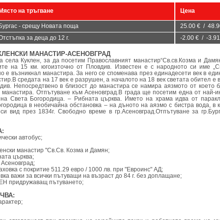
Място на тръгване
Цена
Бургас - срещу Новата поща
25.00 € / 48.9
Отстъпка за деца до 12 г.
-2.00 € / -3.91
КУКЛЕНСКИ МАНАСТИР-АСЕНОВГРАД
а села Куклен, за да посетим Православният манастир“Св.св.Козма и Дамя
ите на 15 км. югоизточно от Пловдив. Известен е с народното си име „
но е възникнал манастира. За него се споменава през единадесети век в еди
тир.В средата на 17 век е разрушен, а началото на 18 век светата обител е
вдив. Непосредтвено в близост до манастира се намира аязмото от което б
а манастира. Отпътуване към Асеновград.В града ще посетим една от най-и
 на Света Богородица. – Рибната църква. Името на храма идва от парак
огородица в необичайна обстановка – на дъното на аязмо с бистра вода, в 
си вид през 1834г. Свободно време в гр.Асеновград.Отпътуване за гр.Бург
:
ически автобус;
нски манастир "Св.Св. Козма и Дамян;
ата църква;
 Асеновград;
ховка с покритие 511.29 евро / 1000 лв. при "Евроинс" АД;
вка важи за всички пътуващи на възраст до 84 г. без доплащане;
ЕН придружаващ пътуването;
ЧВА:
арактер;