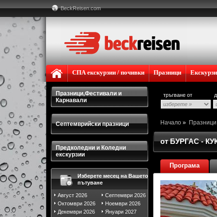
BeckReisen.com
СПА екскурзии / почивки
Празници
Екскурз
Празници,Фестивали и
тръгване от
д
Карнавали
Начало
»
Празниц
Септемврийски празници
от БУРГАС - 
Предколедни и Коледни
екскурзии
Програма
Изберете месец на Вашето
пътуване
Август 2026
Септември 2026
Октомври 2026
Ноември 2026
Декември 2026
Януари 2027