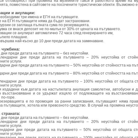
си отговорност при промяна на музейните такси и работното време на му
ята, поместена в сайтовете на посочените туристически обекти. Възможно е
вации и анулации:
 необходими три имена и ЕГН на пътуващите.
 на ЕГН пътуващите няма да бъдат застраховани.
курзии се заплаща пълната сума по резервацията.
щувка се внася депозит не по-малък от 30% от цената на пътуването.
рвации се анулират автоматично 72 часа след генерирането им,
тъпило плащане.
звършва най-късно до 10 дни преди датата на заминаване.
в чужбина:
 дни преди датата на пътуването – без неустойки.
алендарни дни преди датата на пътуването – 20% неустойка от стойн
ните услуги.
ендарни дни преди датата на пътуването – 50% неустойка от стойността на п
ендарни дни преди датата на пътуването – 80% неустойка от стойността на п
алендарни дни преди датата на пътуването – 100% неустойка от общата с
ните услуги.
и издадени към датата на настъпилата анулация самолетни, автобусни и д
о възстановяване и се удържат изцяло от подлежащите на възстановяван
 по-горе.
 резервацията е по промоция за ранни записвания, пътуващият няма пра
на пътуващите, хотела или превозното средство. В случай на промяна неусто
 страната:
 дни преди датата на пътуването – без неустойки.
алендарни дни преди датата на пътуването – 20% неустойка от стойн
ните услуги.
лендарни дни преди датата на пътуването – 50% неустойка от общата ст
ните услуги.
алендарни дни преди датата на пътуването – 100% неустойка от общата с