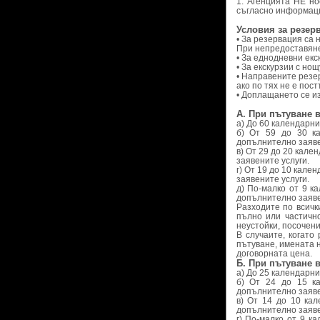
1. Агенцията НЕ но
съгласно информаци
Условия за резер
• За резервация са
При непредоставяне
• За еднодневни екс
• За екскурзии с но
• Направените резе
ако по тях не е пос
• Доплащането се и
А. При пътуване 
а) До 60 календарни
б) От 59 до 30 к
допълнително заяве
в) От 29 до 20 кал
заявените услуги.
г) От 19 до 10 кал
заявените услуги.
д) По-малко от 9 к
допълнително заяве
Разходите по всичк
пълно или частичн
неустойки, посочени
В случаите, когато
пътуване, имената 
договорната цена.
Б. При пътуване в
а) До 25 календарни
б) От 24 до 15 к
допълнително заяве
в) От 14 до 10 ка
допълнително заяве
г) По-малко от 9 к