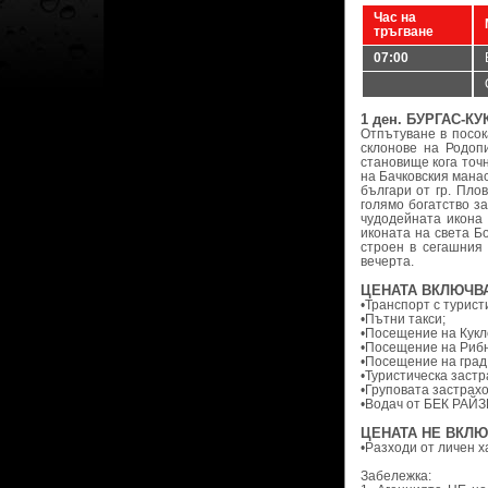
Час на
тръгване
07:00
1 ден. БУРГАС-
Отпътуване в посок
склонове на Родоп
становище кога точ
на Бачковския манас
българи от гр. Пло
голямо богатство з
чудодейната икона
иконата на света Б
строен в сегашния 
вечерта.
ЦЕНАТА ВКЛЮЧВА
•Транспорт с турист
•Пътни такси;
•Посещение на Кукле
•Посещение на Рибн
•Посещение на град
•Туристическа застра
•Груповата застрахо
•Водач от БЕК РАЙЗ
ЦЕНАТА НЕ ВКЛЮ
•Разходи от личен х
Забележка: