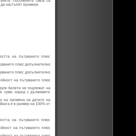
зеите. Посочените такси са
 да настъпят промени.
остта на пътуването плюс
ътуването плюс допълнително
ътуването плюс допълнително
тойност на пътуването плюс
руги билети не подлежат на
е суми, наред с дължимите
во на промяна на датите на
йката е в размер на 100% от
остта на пътуването плюс
ойност на пътуването плюс
тойност на пътуването плюс