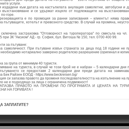
ните услуги.
и издадени към датата на настъпилата анулация самолетни, автобусни и д
о възстановяване и се удържат изцяло от подлежащите на възстановяван
 по-горе.
о резервацията е по промоция за ранни записвания – клиентът няма пра
на пътуващите, хотелът и превозното средство. В случай на промяна, неусто
сключена застраховка "Отговорност на туроператора" по смисъла на чл. 
при ЗК "Аксиом" АД - гр. София, бул. Витоша № 150, тел. 0700 400 99.
ти за пътуване:
а самоличност. При пътуване извън страната за деца под 18 години не 
 необходимо нотариално заверено родителско разрешение (оригинал и копие
а за група от минимум 40 туристи.
омяване на туриста, в случай че този брой не е набран – 5 календарни дни 
пътуването се предоставя 2 календарни дни преди датата на заминав
а Бек Райзен ЕООД - https://www.beckreisen.bg/
нция си запазва правото да променя последователността на изпълнение на п
ло не е подходящо за лица с ограничена подвижност!
ЗАПАЗВА ПРАВОТО НА ПРОМЕНИ ПО ПРОГРАМАТА И ЦЕНАТА НА ТУРИ
НИ НА ГОРИВАТА !
А ЗАПЛАТИТЕ?