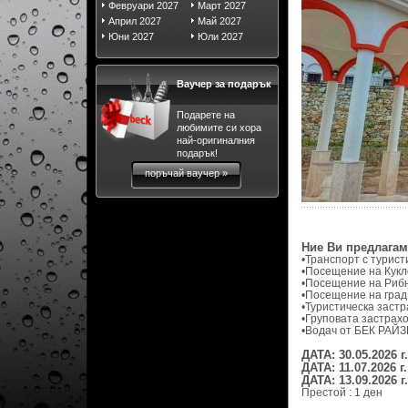
Февруари 2027
Март 2027
Април 2027
Май 2027
Юни 2027
Юли 2027
Ваучер за подарък
Подарете на
любимите си хора
най-оригиналния
подарък!
поръчай ваучер »
Ние Ви предлагам
•Транспорт с турист
•Посещение на Кукле
•Посещение на Рибн
•Посещение на град
•Туристическа застра
•Груповата застрахо
•Водач от БЕК РАЙЗ
ДАТА: 30.05.2026 г.
ДАТА: 11.07.2026 г.
ДАТА: 13.09.2026 г.
Престой : 1 ден