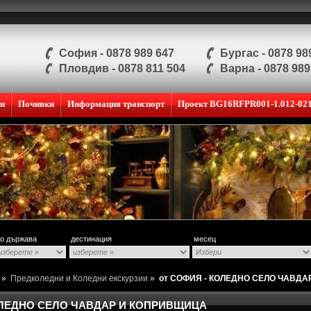
София - 0878 989 647
Бургас - 0878 98
Пловдив - 0878 811 504
Варна - 0878 989
ии
Почивки
Информация транспорт
Проект BG16RFPR001-1.012-02
о държава
дестинация
месец
и
»
Предколедни и Коледни екскурзии
»
от СОФИЯ - КОЛЕДНО СЕЛО ЧАВД
ОЛЕДНО СЕЛО ЧАВДАР И КОПРИВЩИЦА