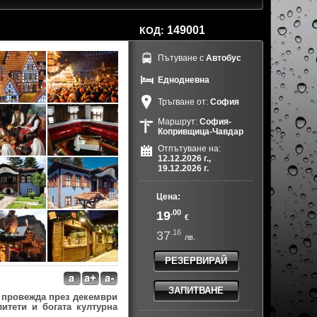
149001
КОД:
Пътуване с
Автобус
Еднодневна
Тръгване от:
София
Маршрут:
София-
Копривщица-Чавдар
Отпътуване на:
12.12.2026 г.,
19.12.2026 г.
Цена:
.00
19
€
.16
37
лв.
РЕЗЕРВИРАЙ
ЗАПИТВАНЕ
е провежда през декември
итети и богата културна