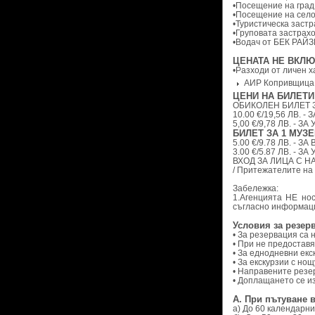
•Посещение на град
•Посещение на село
•Туристическа застр
•Груповата застрахо
•Водач от БЕК РАЙЗ
ЦЕНАТА НЕ ВКЛЮ
•Разходи от личен х
АИР Копривщица
ЦЕНИ НА БИЛЕТИ
ОБИКОЛЕН БИЛЕТ З
10.00 €/19,56 ЛВ. 
5,00 €/9,78 ЛВ. -
БИЛЕТ ЗА 1 МУЗЕ
5.00 €/9.78 ЛВ. - З
3.00 €/5.87 ЛВ. -
ВХОД ЗА ЛИЦА С 
/ Притежателите на 
Забележка:
1.Агенцията НЕ нос
съгласно информаци
Условия за резер
• За резервация са
• При не предостав
• За еднодневни екс
• За екскурзии с но
• Направените резер
• Доплащането се и
А. При пътуване 
а) До 60 календарни