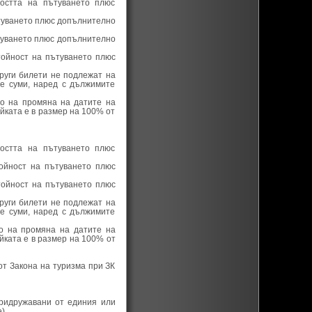
остта на пътуването плюс
ътуването плюс допълнително
ътуването плюс допълнително
тойност на пътуването плюс
руги билети не подлежат на
е суми, наред с дължимите
во на промяна на датите на
йката е в размер на 100% от
остта на пътуването плюс
ойност на пътуването плюс
тойност на пътуването плюс
руги билети не подлежат на
е суми, наред с дължимите
во на промяна на датите на
йката е в размер на 100% от
от Закона на туризма при ЗК
придружавани от единия или
).