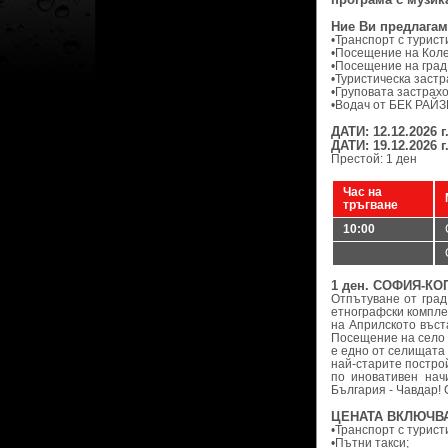
Ние Ви предлагам
•Транспорт с турист
•Посещение на Коле
•Посещение на град
•Туристическа застр
•Груповата застрахо
•Водач от БЕК РАЙЗ
ДАТИ: 12.12.2026 г
ДАТИ: 19.12.2026 г
Престой: 1 ден
Час на
тръгване
10:00
1 ден. СОФИЯ-К
Отпътуване от град
етнографски комплек
на Априлското въст
Посещение на село 
е едно от селищата 
най-старите постро
по иновативен нач
България - Чавдар! 
ЦЕНАТА ВКЛЮЧВА
•Транспорт с турист
•Пътни такси;