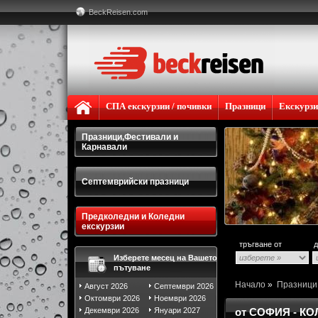
BeckReisen.com
СПА екскурзии / почивки
Празници
Екскурз
Празници,Фестивали и
Карнавали
Септемврийски празници
Предколедни и Коледни
екскурзии
тръгване от
д
Изберете месец на Вашето
пътуване
Начало
»
Празниц
Август 2026
Септември 2026
Октомври 2026
Ноември 2026
Декември 2026
Януари 2027
от СОФИЯ - К