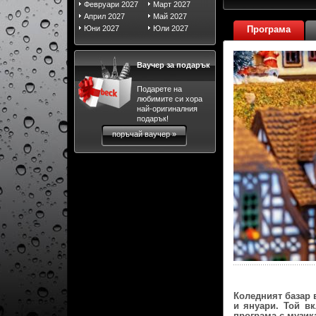
Февруари 2027
Март 2027
Април 2027
Май 2027
Юни 2027
Юли 2027
Програма
Ваучер за подарък
Подарете на
любимите си хора
най-оригиналния
подарък!
поръчай ваучер »
Коледният базар 
и януари. Той вк
програма с музика