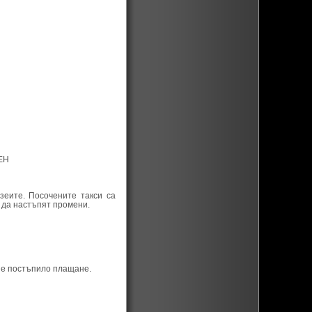
ЕН
зеите. Посочените такси са
 да настъпят промени.
е е постъпило плащане.