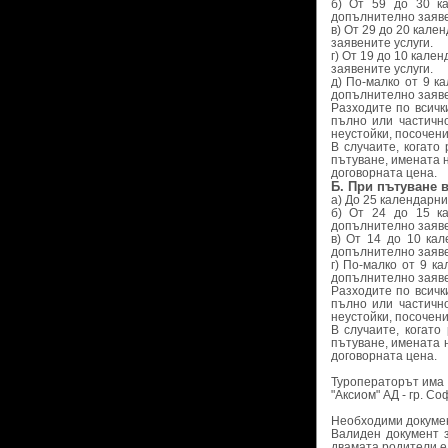
б) От 59 до 30 к
допълнително заяве
в) От 29 до 20 кал
заявените услуги.
г) От 19 до 10 кал
заявените услуги.
д) По-малко от 9 к
допълнително заяве
Разходите по всичк
пълно или частичн
неустойки, посочени
В случаите, когато
пътуване, имената 
договорната цена.
Б. При пътуване в
а) До 25 календарни
б) От 24 до 15 к
допълнително заяве
в) От 14 до 10 ка
допълнително заяве
г) По-малко от 9 к
допълнително заяве
Разходите по всичк
пълно или частичн
неустойки, посочени
В случаите, когат
пътуване, имената 
договорната цена.
Туроператорът има 
"Аксиом" АД - гр. Со
Необходими докумен
Валиден документ з
двамата родители е