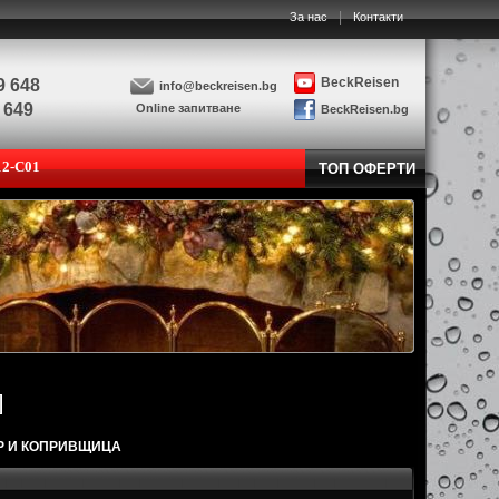
|
За нас
Контакти
BeckReisen
9 648
info@beckreisen.bg
 649
Online запитване
BeckReisen.bg
12-C01
ТОП ОФЕРТИ
АР И КОПРИВЩИЦА