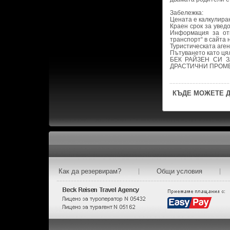
Забележка:
Цената е калкулиран
Краен срок за увед
Информация за от
транспорт“ в сайта н
Туристическата аге
Пътуването като ця
БЕК РАЙЗЕН СИ 
ДРАСТИЧНИ ПРОМЕ
КЪДЕ МОЖЕТЕ Д
Как да резервирам?
|
Общи условия
|