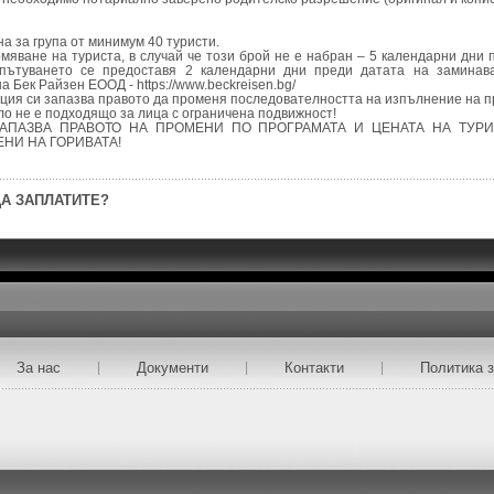
а за група от минимум 40 туристи.
омяване на туриста, в случай че този брой не е набран – 5 календарни дни 
пътуването се предоставя 2 календарни дни преди датата на заминав
а Бек Райзен ЕООД - https://www.beckreisen.bg/
нция си запазва правото да променя последователността на изпълнение на п
ло не е подходящо за лица с ограничена подвижност!
ЗАПАЗВА ПРАВОТО НА ПРОМЕНИ ПО ПРОГРАМАТА И ЦЕНАТА НА ТУРИ
НИ НА ГОРИВАТА!
А ЗАПЛАТИТЕ?
За нас
|
Документи
|
Контакти
|
Политика з