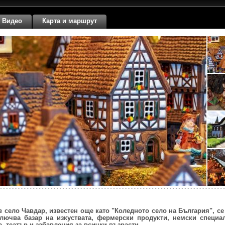
Видео
Карта и маршрут
в село Чавдар, известен още като "Коледното село на България", с
лючва базар на изкуствата, фермерски продукти, немски специал
, театър и забавления за всички възрасти.