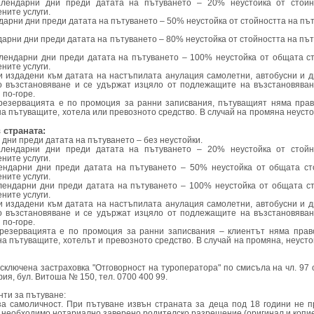
алендарни дни преди датата на пътуването – 20% неустойка от стойн
ните услуги.
ендарни дни преди датата на пътуването – 50% неустойка от стойността на п
ендарни дни преди датата на пътуването – 80% неустойка от стойността на п
алендарни дни преди датата на пътуването – 100% неустойка от общата с
ните услуги.
и издадени към датата на настъпилата анулация самолетни, автобусни и д
о възстановяване и се удържат изцяло от подлежащите на възстановяван
 по-горе.
 резервацията е по промоция за ранни записвания, пътуващият няма пра
на пътуващите, хотела или превозното средство. В случай на промяна неусто
 страната:
 дни преди датата на пътуването – без неустойки.
алендарни дни преди датата на пътуването – 20% неустойка от стойн
ните услуги.
лендарни дни преди датата на пътуването – 50% неустойка от общата ст
ните услуги.
алендарни дни преди датата на пътуването – 100% неустойка от общата с
ните услуги.
и издадени към датата на настъпилата анулация самолетни, автобусни и д
о възстановяване и се удържат изцяло от подлежащите на възстановяван
 по-горе.
о резервацията е по промоция за ранни записвания – клиентът няма пра
на пътуващите, хотелът и превозното средство. В случай на промяна, неусто
сключена застраховка "Отговорност на туроператора" по смисъла на чл. 97 
фия, бул. Витоша № 150, тел. 0700 400 99.
ти за пътуване:
а самоличност. При пътуване извън страната за деца под 18 години не 
 необходимо нотариално заверено родителско разрешение (оригинал и копие