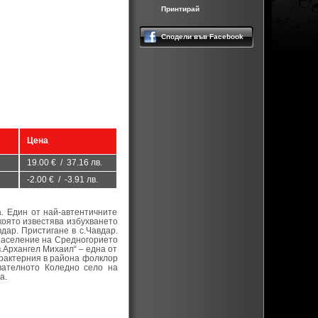
Принтирай
Сподели във Facebook
Цена
19.00 € / 37.16 лв.
-2.00 € / -3.91 лв.
. Един от най-автентичните
 която известява избухването
дар. Пристигане в с.Чавдар.
население на Средногорието
в.Архангел Михаил“ – една от
арактерния в района фолклор
вателното Коледно село на
а.