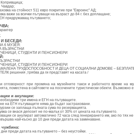
 Копривщица;
 Чавдар;
аховка на стойност 511 евро покритие при "Евроинс" АД;
вка важи за всички пътуващи на възраст до 84 г. без доплащане;
ЕН придружаващ пътуването;
ЧВА:
арактер
;
 И БЕСЕДИ:
А 6 МУЗЕЯ:
- ЗА ВЪЗРАСТНИ
 ЗА УЧЕНИЦИ, СТУДЕНТИ И ПЕНСИОНЕРИ
Й:
А ВЪЗРАСТНИ
 ЗА УЧЕНИЦИ, СТУДЕНТИ И ПЕНСИОНЕРИ
НАМАЛЕНА ТРУДОСПОСОБНОСТ И ДЕЦА ОТ СОЦИАЛНИ ДОМОВЕ – БЕЗПЛАТ
ТЕЛК решения ,трябва да ги представят на касата /
и отговорност при промяна на музейните такси и работното време на му
ята, поместена в сайтовете на посочените туристически обекти. Възможно е
вации и анулации:
 необходими три имена и ЕГН на пътуващите.
яне на ЕГН пътуващите няма да бъдат застраховани.
курзии се заплаща пълната сума по резервацията.
щувка се внася депозит не по-малък от 30% от цената на пътуването.
вации се анулират автоматично 72 часа след генерирането им, ако по тях н
звършва най-късно до 10 дни преди датата на заминаване.
в чужбина:
 дни преди датата на пътуването – без неустойки.