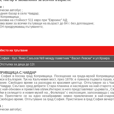
е :
ически автобус ;
дния базар в село Чавдар;
 Копривщица ;
аховка на стойност 511 евро при "Евроинс" АД;
вка важи за всички пътуващи на възраст до 84 г. без доплащане;
ЕН придружаващ пътуването;
.
.
Място на тръгване
София - бул. Янко Сакъзов №9 между паметник " Васил Левски" и ул.Кракра
Отстъпка за деца до 12г.
ОПРИВЩИЦА-С.ЧАВДАР
 София в посока град Копривщица. Посещение на града-музей Копривщица
си в България. Тук на Калъчевия мост, през 1876г. е пукнала първата пушка,
ание. Свободно време за разходка из красивия център. Отпътуване за с.Чав
Чавдар. Скътано сред дебрите Стара планина и наследник на най-старото 
с най-обновен и приветлив облик.Интерес в него представляват църквата „ С
йки в селището и новия музей на „ Фолклора“ с експозиция, запознаваща с х
ин. Пригответе се за едно незабравимо зимно приключение в най-очаро
Свободно време. Отпътуване за град София. Пристигане в град София вечерт
 :
ически автобус;