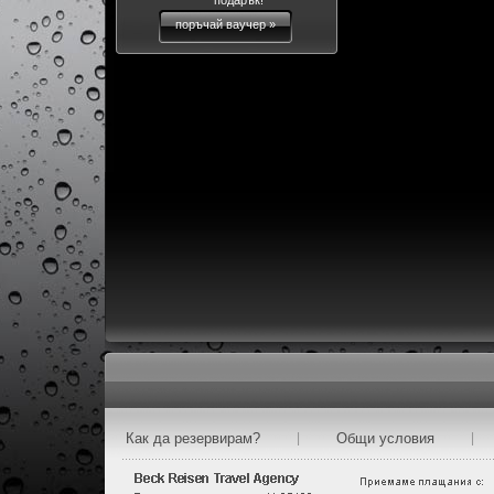
подарък!
поръчай ваучер »
Как да резервирам?
|
Общи условия
|