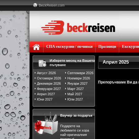
BeckReisen.com
СПА екскурзии / почивки
Празници
Екскурз
Изберете месец на Вашето
Април 2025
пътуване
Август 2026
Септември 2026
Октомври 2026
Ноември 2026
Препоръчваме Ви да н
Декември 2026
Януари 2027
Февруари 2027
Март 2027
Април 2027
Май 2027
Юни 2027
Юли 2027
Ваучер за подарък
Подарете на
любимите си хора
най-оригиналния