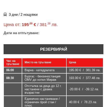
3 дни / 2 нощувки
.00
.39
Цена от:
195
€
/ 381
лв.
Дати на отпътуване:
РЕЗЕРВИРАЙ
Час на
Място на тръгване
Цена
тръгване
06:00
Варна - катедралата
195.00 € / 381.39 лв.
Бургас - бензиностанция
08:30
193.00 € / 377.48 лв.
OMV до хотел Мираж
Отстъпка за деца до 12 г.
настанени с двама
-20.00 € / -39.12 лв.
възрастни
Единично настаняване /
ограничен брой стаи /
40.00 € / 78.23 лв.
плюс