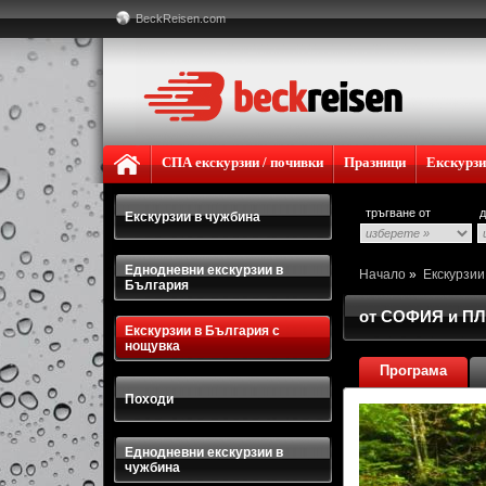
BeckReisen.com
СПА екскурзии / почивки
Празници
Екскурз
тръгване от
д
Екскурзии в чужбина
Еднодневни екскурзии в
Начало
»
Екскурзи
България
от СОФИЯ и П
Екскурзии в България с
нощувка
Програма
Походи
Еднодневни екскурзии в
чужбина