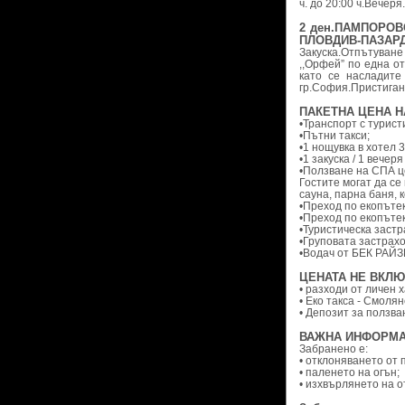
ч. до 20:00 ч.Вечеря
2 ден.ПАМПОРОВ
ПЛОВДИВ-ПАЗАР
Закуска.Отпътуван
,,Орфей” по една от
като се насладите
гр.София.Пристигане
ПАКЕТНА ЦЕНА Н
•Транспорт с турист
•Пътни такси;
•1 нощувка в хотел 
•1 закуска / 1 вечеря 
•Ползване на СПА ц
Гостите могат да се
сауна, парна баня, 
•Преход по екопътек
•Преход по екопътек
•Туристическа застр
•Груповата застрахо
•Водач от БЕК РАЙЗ
ЦЕНАТА НЕ ВКЛЮ
• разходи от личен 
• Еко такса - Смолян
• Депозит за ползван
ВАЖНА ИНФОРМАЦ
Забранено е:
• отклоняването от 
• паленето на огън;
• изхвърлянето на 