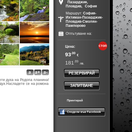
Пазарджик,
Пловдив,
София
Маршрут:
София-
Ихтиман-Пазарджик-
Пловдив-Смолян-
Пампорово
Отпътуване на:
стоп
Цена:
.00
93
€
.89
181
лв.
РЕЗЕРВИРАЙ
ете духа на Родопа планина!
дух.Насладете се на ромона
ЗАПИТВАНЕ
Принтирай
Сподели във Facebook