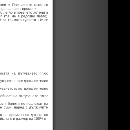
зеите. Посочените такси са
 да настъпят промени.
то легло в повечето хотели и
 (т.е. не е редовно легло).
 за тримата туристи. Не се
остта на пътуването плюс
ътуването плюс допълнително
ътуването плюс допълнително
тойност на пътуването плюс
руги билети не подлежат на
е суми, наред с дължимите
во на промяна на датите на
йката е в размер на 100% от