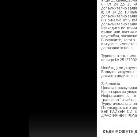
а) До 25 календарни
б) От 24 до 15 к
допълнително заяве
в) От 14 до 10 ка
допълнително заяве
г) По-малко от 9 к
допълнително заяве
Разходите по всичк
пълно или частичн
неустойки, посочени
В случаите, когат
пътуване, имената 
договорната цена.
Туроператорът има 
полица № 251370025 
Необходими докумен
Валиден документ з
двамата родители е
Забележка:
Цената е калкулиран
Краен срок за увед
Информация за от
транспорт“ в сайта н
Туристическата аге
Пътуването като ця
БЕК РАЙЗЕН СИ 
ДРАСТИЧНИ ПРОМЕ
КЪДЕ МОЖЕТЕ Д