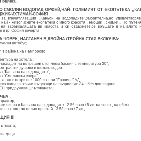
.Нощувка.
О-СМОЛЯН-ВОДОПАД ОРФЕЙ,НАЙ- ГОЛЕМИЯТ ОТ ЕКОПЪТЕКА ,,КА
ДЖИК-ИХТИМАН-СОФИЯ
е за впечатляващия ,,Каньон на водопадите".Уморителна,но удовлетворя
 най - живописните екопътеки с много красота , емоции , снимки... По пъте
 на заобикалящата ви красота и си отдъхнете,се връщате в началото 
 в гр. София вечерта.
А ЧОВЕК, НАСТАНЕН В ДВОЙНА /ТРОЙНА СТАЯ ВКЛЮЧВА:
ически автобус;
3* в района на Пампорово;
;
ентъра на хотела :
 насладят на вътрешен отопляем басейн с температура 30°,
контрастни душове и шоково ведро.
а "Каньона на водопадите";
а "Смолянски езера";
аховка с покритие 1000 лв. при "Евроинс" АД;
вка важи за всички пътуващи на възраст до 84 г. без доплащане;
ЕН придружаващ пътуването;
ЧВА :
характер;
ски езера и Каньона на водопадите - 2.56 евро / 5 лв. на човек , на обект;
е на халат за целия престой - 3.58 евро / 7 лв.;
ИЯ !!!
пътеката;
отпадъци.