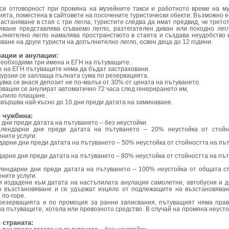
си отговорност при промяна на музейните такси и работното време на му
ята, поместена в сайтовете на посочените туристически обекти. Възможно е
астаняване в стая с три легла, туристите следва да имат предвид, че трето
яване представлява сгъваемо легло, разтегателен диван или походно легло
лнително легло намалява пространството в стаята и създава неудобство и
ане на други туристи на допълнително легло, освен деца до 12 години.
вации и анулации:
 необходими три имена и ЕГН на пътуващите.
 на ЕГН пътуващите няма да бъдат застраховани.
курзии се заплаща пълната сума по резервацията.
щувка се внася депозит не по-малък от 30% от цената на пътуването.
рвации се анулират автоматично 72 часа след генерирането им,
тъпило плащане.
звършва най-късно до 10 дни преди датата на заминаване.
в чужбина:
 дни преди датата на пътуването – без неустойки.
алендарни дни преди датата на пътуването – 20% неустойка от стойн
ните услуги.
ендарни дни преди датата на пътуването – 50% неустойка от стойността на п
ендарни дни преди датата на пътуването – 80% неустойка от стойността на п
алендарни дни преди датата на пътуването – 100% неустойка от общата с
ните услуги.
и издадени към датата на настъпилата анулация самолетни, автобусни и д
о възстановяване и се удържат изцяло от подлежащите на възстановяван
 по-горе.
 резервацията е по промоция за ранни записвания, пътуващият няма пра
на пътуващите, хотела или превозното средство. В случай на промяна неусто
 страната: