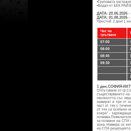
•Груповата застрахо
•Водач от БЕК РАЙЗ
ДАТА: 20.06.2026 
ДАТА: 01.08.2026 
Престой: 2 дни/ 1 н
Час на
тръгване
07:00
08:00
08:45
09:30
1 ден.СОФИЯ-И
Отпътуване от гр.С
съществуването на 
околността със зву
намират и три от н
част от тях с течен
от тях са особено 
езера" - зареждаща
почивка.Пожелателн
за позване на СПА 
зона. Намира се не
на СПА рецепцията с