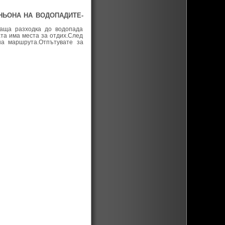
НЬОНА НА ВОДОПАДИТЕ-
ваща разходка до водопада
ката има места за отдих.След
на маршрута.Отпътувате за