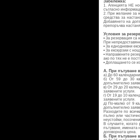
Забележка:
1. Агенцията НЕ но
съгласно информаци
2. При желание за н
средства за настан
Добавянето на допъ
препоръчва настаняв
Условия за резер
• За резервация са
При непредоставяне
• За еднодневни екс
• За екскурзии с но
• Направените резе
ако по тях не е пос
• Доплащането се и
А. При пътуване 
а) До 60 календарни
б) От 59 до 30 к
допълнително заяве
в) От 29 до 20 кал
заявените услуги.
г) От 19 до 10 кал
заявените услуги.
д) По-малко от 9 к
допълнително заяве
Разходите по всичк
пълно или частичн
неустойки, посочени
В случаите, когато
пътуване, имената 
договорната цена.
Б. При пътуване в