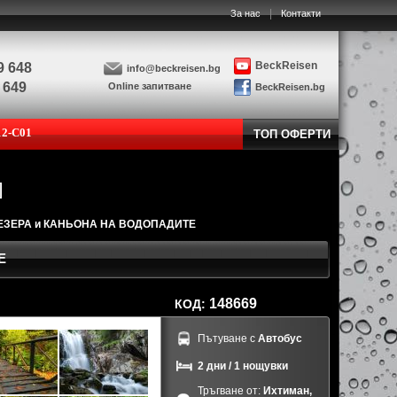
|
За нас
Контакти
BeckReisen
9 648
info@beckreisen.bg
 649
Online запитване
BeckReisen.bg
12-C01
ТОП ОФЕРТИ
 ЕЗЕРА и КАНЬОНА НА ВОДОПАДИТЕ
Е
148669
КОД:
Пътуване с
Автобус
2 дни / 1 нощувки
Тръгване от:
Ихтиман,