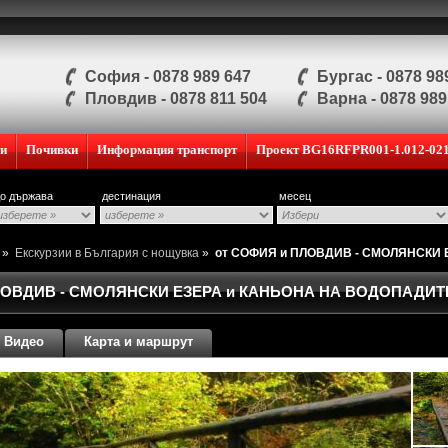
София - 0878 989 647
Бургас - 0878 98
Пловдив - 0878 811 504
Варна - 0878 989
ии
Почивки
Информация транспорт
Проект BG16RFPR001-1.012-02
о държава
дестинация
месец
и
»
Екскурзии в България с нощувка
»
от СОФИЯ и ПЛОВДИВ - СМОЛЯНСКИ
ЛОВДИВ - СМОЛЯНСКИ ЕЗЕРА и КАНЬОНА НА ВОДОПАДИТ
Видео
Карта и маршрут