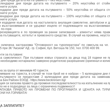
 дни преди датата на пътуването – без неустойки.
алендарни дни преди датата на пътуването – 20% неустойка от стойн
ните услуги.
лендарни дни преди датата на пътуването – 50% неустойка от общата ст
ните услуги.
алендарни дни преди датата на пътуването – 100% неустойка от общата с
ните услуги.
и издадени към датата на настъпилата анулация самолетни, автобусни и д
о възстановяване и се удържат изцяло от подлежащите на възстановяван
 по-горе.
о резервацията е по промоция за ранни записвания – клиентът няма пра
на пътуващите, хотелът и превозното средство. В случай на промяна, неусто
сключена застраховка "Отговорност на туроператора" по смисъла на чл. 
при ЗК "Аксиом" АД - гр. София, бул. Витоша № 150, тел. 0700 400 99.
ти за пътуване:
а самоличност. При пътуване извън страната за деца под 18 години не 
 необходимо нотариално заверено родителско разрешение (оригинал и копие
а за група от минимум 40 туристи.
омяване на туриста, в случай че този брой не е набран – 5 календарни дни 
пътуването се предоставя 2 календарни дни преди датата на заминав
а Бек Райзен ЕООД - https://www.beckreisen.bg/
нция си запазва правото да променя последователността на изпълнение на п
ло не е подходящо за лица с ограничена подвижност!
ЗАПАЗВА ПРАВОТО НА ПРОМЕНИ ПО ПРОГРАМАТА И ЦЕНАТА НА ТУРИ
НИ НА ГОРИВАТА!
А ЗАПЛАТИТЕ?