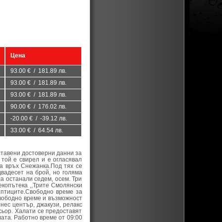
Цена
93.00 € / 181.89 лв.
93.00 € / 181.89 лв.
93.00 € / 181.89 лв.
90.00 € / 176.02 лв.
-20.00 € / -39.12 лв.
33.00 € / 64.54 лв.
ставени достоверни данни за
той е свирел и е огласявал
на връх Снежанка.Под тях се
вадесет на брой, но голяма
а останали седем, осем. Три
екопътека ,,Трите Смолянски
 птиците.Свободно време за
Свободно време и възможност
нес център, джакузи, релакс
сьор. Халати се предоставят
лата. Работно време от 09:00