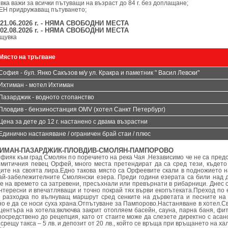
вка важи за всички пътуващи на възраст до 84 г. без доплащане;
ЕН придружаващ пътуването;
- 21.06.2026 г. - НЯМА СВОБОДНИ МЕСТА
- 02.08.2026 г. - НЯМА СВОБОДНИ МЕСТА
ощувка
Място на тръгване
София - бул. Янко Сакъзов м/у ул. Кракра и паметник " Васил Левски"
Ихтиман - мотел Ихтиман
Пазарджик - водното стопанство
Пловдив - бензиностанция OMV (хотел Санкт Петербург)
Цена за дете до 12 г. настанено с двама възрастни
Единично настаняване / ограничен брай стаи / плюс
ХТИМАН-ПАЗАРДЖИК-ПЛОВДИВ-СМОЛЯН-ПАМПОРОВО
офияк към град Смолян по поречието на река Чая .Независимо че не са пред
митичния певец Орфей, много места претендират да са сред тези, където 
ците на своята лира.Едно такова място са Орфеевите скали в подножието 
ай-забележителните Смолянски езера. Преди години езерата са били над д
ие на времето са затревени, пресъхнали или превърнати в рибарници. Днес с
интересни и впечатляващи и точно покрай тях върви екопътеката.Преход по 
 разходка по вълнуващ маршрут сред сенките на дърветата и песните на
о е да се носи суха храна.Отпътуване за Пампорово.Настаняване в хотел.
центъра на хотела:включва закрит отопляем басейн, сауна, парна баня, фит
посредствено до рецепция, като от стаите може да слезете директно с асан
рещу такса – 5 лв. и депозит от 20 лв., който се връща при връщането на ха