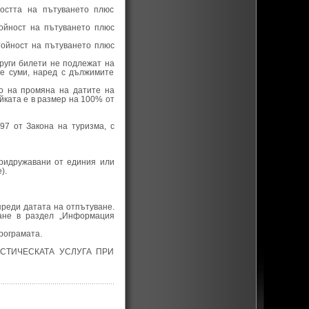
остта на пътуването плюс
ойност на пътуването плюс
тойност на пътуването плюс
руги билети не подлежат на
е суми, наред с дължимите
во на промяна на датите на
йката е в размер на 100% от
97 от Закона на туризма, с
придружавани от единия или
).
преди датата на отпътуване.
ане в раздел „Информация
рограмата.
СТИЧЕСКАТА УСЛУГА ПРИ