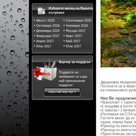
Изберете месец на Вашето
пътуване
Август 2026
Септември 2026
Октомври 2026
Ноември 2026
Декември 2026
Януари 2027
Февруари 2027
Март 2027
Април 2027
Май 2027
Юни 2027
Юли 2027
Ваучер за подарък
Подарете на
любимите си хора
най-оригиналния
Двудневна екскурзи
подарък!
Потопете се в море
на планинските руч
поръчай ваучер »
Ние Ви предлагам
•Транспорт с турист
•1 нощувка в хотел 
•1 закуска / 1 вечеря 
•Ползване на СПА ц
Гостите могат да се
сауна, парна баня, 
•Преход по екопътек
•Преход по екопътек
•Туристическа застра