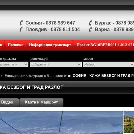
София - 0878 989 647
Бургас - 0878 98
Пловдив - 0878 811 504
Варна - 0878 989
ии
Почивки
Информация транспорт
Проект BG16RFPR001-1.012-02
о държава
дестинация
месец
и
»
Еднодневни екскурзии в България
»
от СОФИЯ - ХИЖА БЕЗБОГ И ГРАД 
ИЖА БЕЗБОГ И ГРАД РАЗЛОГ
Видео
Карта и маршрут