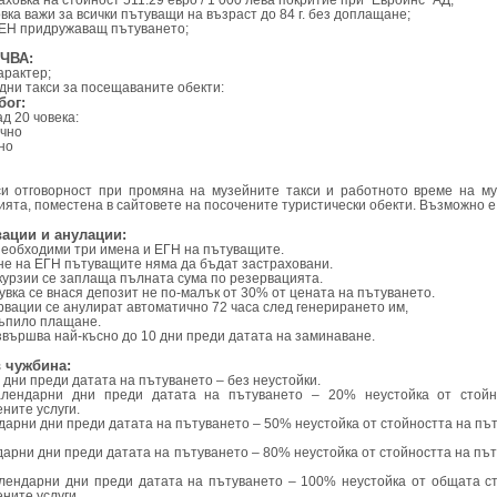
аховка на стойност 511.29 евро / 1 000 лева покритие при "Евроинс" АД;
вка важи за всички пътуващи на възраст до 84 г. без доплащане;
ЕН придружаващ пътуването;
ЧВА:
арактер;
дни такси за посещаваните обекти:
бог:
д 20 човека:
очно
но
и отговорност при промяна на музейните такси и работното време на му
ята, поместена в сайтовете на посочените туристически обекти. Възможно е
вации и анулации:
 необходими три имена и ЕГН на пътуващите.
не на ЕГН пътуващите няма да бъдат застраховани.
курзии се заплаща пълната сума по резервацията.
щувка се внася депозит не по-малък от 30% от цената на пътуването.
рвации се анулират автоматично 72 часа след генерирането им,
тъпило плащане.
звършва най-късно до 10 дни преди датата на заминаване.
в чужбина:
 дни преди датата на пътуването – без неустойки.
алендарни дни преди датата на пътуването – 20% неустойка от стойн
ните услуги.
ендарни дни преди датата на пътуването – 50% неустойка от стойността на п
ендарни дни преди датата на пътуването – 80% неустойка от стойността на п
алендарни дни преди датата на пътуването – 100% неустойка от общата с
ните услуги.