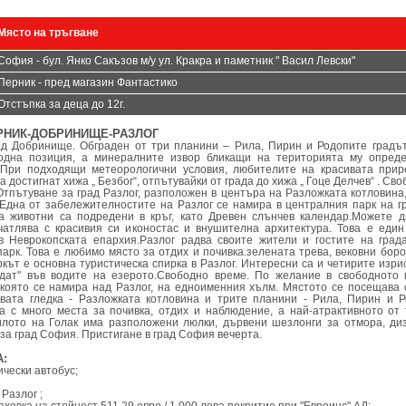
Място на тръгване
София - бул. Янко Сакъзов м/у ул. Кракра и паметник " Васил Левски"
Перник - пред магазин Фантастико
Отстъпка за деца до 12г.
ЕРНИК-ДОБРИНИЩЕ-РАЗЛОГ
ад Добринище. Обграден от три планини – Рила, Пирин и Родопите градъ
одна позиция, а минералните извор бликащи на територията му опред
 При подходящи метеорологични условия, любителите на красивата при
 достигнат хижа „ Безбог“, отпътувайки от града до хижа „ Гоце Делчев“ . Сво
тпътуване за град Разлог, разположен в центъра на Разложката котловина
Една от забележителностите на Разлог се намира в централния парк на г
а животни са подредени в кръг, като Древен слънчев календар.Можете д
атлява с красивия си иконостас и внушителна архитектура. Това е един
в Неврокопската епархия.Разлог радва своите жители и гостите на град
парк. Това е любимо място за отдих и почивка.зелената трева, вековни бор
ркът е основна туристическа спирка в Разлог. Интересни са и четирите изри
ждат" във водите на езерото.Свободно време. По желание в свободното 
 която се намира над Разлог, на едноименния хълм. Мястото се посещава 
ивата гледка - Разложката котловина и трите планини - Рила, Пирин и 
а с много места за почивка, отдих и наблюдение, а най-атрактивното от 
илото на Голак има разположени люлки, дървени шезлонги за отмора, ди
за град София. Пристигане в град София вечерта.
:
ически автобус;
Разлог ;