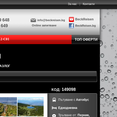
|
За нас
Контакти
BeckReisen
9 648
info@beckreisen.bg
 649
Online запитване
BeckReisen.bg
12-C01
ТОП ОФЕРТИ
РАЗЛОГ
149098
КОД:
Пътуване с
Автобус
Еднодневна
Тръгване от:
Перник,