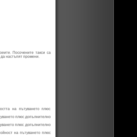
зеите. Посочените такси са
 да настъпят промени.
остта на пътуването плюс
ътуването плюс допълнително
ътуването плюс допълнително
тойност на пътуването плюс