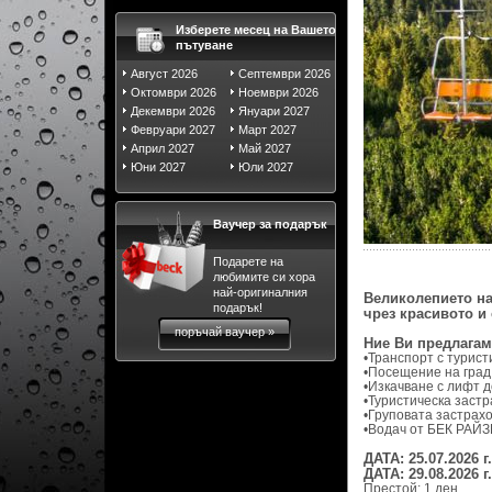
Изберете месец на Вашето
пътуване
Август 2026
Септември 2026
Октомври 2026
Ноември 2026
Декември 2026
Януари 2027
Февруари 2027
Март 2027
Април 2027
Май 2027
Юни 2027
Юли 2027
Ваучер за подарък
Подарете на
любимите си хора
най-оригиналния
Великолепието на
подарък!
чрез красивото и
поръчай ваучер »
Ние Ви предлагам
•Транспорт с турист
•Посещение на град 
•Изкачване с лифт д
•Туристическа застр
•Груповата застрахо
•Водач от БЕК РАЙЗ
ДАТА: 25.07.2026
ДАТА: 29.08.2026 г.
Престой: 1 ден