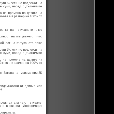
руги билети не подлежат на
е суми, наред с дължимите
во на промяна на датите на
йката е в размер на 100% от
остта на пътуването плюс
ойност на пътуването плюс
тойност на пътуването плюс
руги билети не подлежат на
е суми, наред с дължимите
во на промяна на датите на
йката е в размер на 100% от
от Закона на туризма при ЗК
придружавани от единия или
).
преди датата на отпътуване.
ане в раздел „Информация
рограмата.