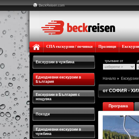
BeckReisen.com
СПА екскурзии / почивки
Празници
Екскурз
тръгване от
д
Екскурзии в чужбина
Еднодневни екскурзии в
Начало
»
Екскурзи
България
от СОФИЯ - Х
Екскурзии в България с
нощувка
Програма
Походи
Еднодневни екскурзии в
чужбина