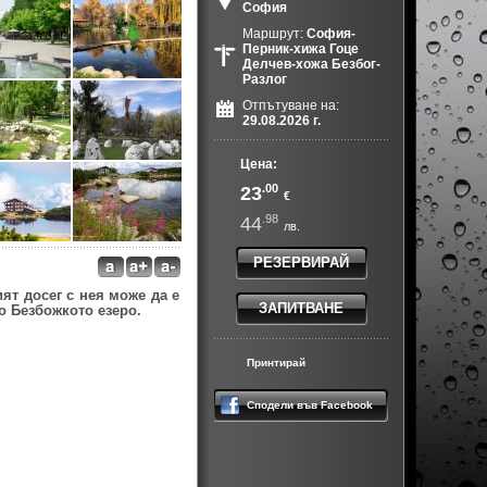
София
Маршрут:
София-
Перник-хижа Гоце
Делчев-хожа Безбог-
Разлог
Отпътуване на:
29.08.2026 г.
Цена:
.00
23
€
.98
44
лв.
РЕЗЕРВИРАЙ
ят досег с нея може да е
ЗАПИТВАНЕ
о Безбожкото езеро.
Принтирай
Сподели във Facebook