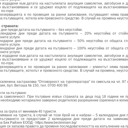
и издадени към датата на настъпилата анулация самолетни, автобусни и д
о възстановяване и се удържат изцяло от подлежащите на възстановяван
 по-горе.
 резервацията е по промоция за ранни записвания, пътуващият няма пра
на пътуващите, хотела или превозното средство. В случай на промяна неусто
 страната:
 дни преди датата на пътуването – без неустойки.
алендарни дни преди датата на пътуването – 20% неустойка от стойн
ните услуги.
лендарни дни преди датата на пътуването – 50% неустойка от общата ст
ните услуги.
алендарни дни преди датата на пътуването – 100% неустойка от общата с
ните услуги.
и издадени към датата на настъпилата анулация самолетни, автобусни и д
о възстановяване и се удържат изцяло от подлежащите на възстановяван
 по-горе.
о резервацията е по промоция за ранни записвания – клиентът няма пра
на пътуващите, хотелът и превозното средство. В случай на промяна, неусто
сключена застраховка "Отговорност на туроператора" по смисъла на чл. 97 
фия, бул. Витоша № 150, тел. 0700 400 99.
ти за пътуване:
а самоличност. При пътуване извън страната за деца под 18 години не 
 необходимо нотариално заверено родителско разрешение (оригинал и копие
а за група от минимум 40 туристи.
омяване на туриста, в случай че този брой не е набран – 5 календарни дни 
пътуването се предоставя 2 календарни дни преди датата на заминав
а Бек Райзен ЕООД - https://www.beckreisen.bg/
нция си запазва правото да променя последователността на изпълнение на п