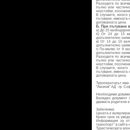
Разходите по всичк
пълно или частичн
неустойки, посочени
В случаите, когато
пътуване, имената 
договорната цена.
Б. При пътуване в
а) До 25 календарни
б) От 24 до 15 к
допълнително заяве
в) От 14 до 10 ка
допълнително заяве
г) По-малко от 9 к
допълнително заяве
Разходите по всичк
пълно или частичн
неустойки, посочени
В случаите, когат
пътуване, имената 
договорната цена.
Туроператорът има 
"Аксиом" АД - гр. Со
Необходими докумен
Валиден документ з
двамата родители е
Забележка:
Цената е калкулиран
Краен срок за увед
Информация за от
транспорт“ в сайта н
Туристическата аге