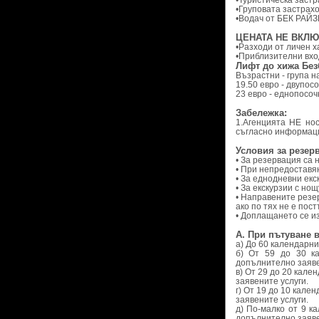
•Туристическа застр
•Груповата застрахо
•Водач от БЕК РАЙЗ
ЦЕНАТА НЕ ВКЛЮ
•Разходи от личен х
•Приблизителни вхо
Лифт до хижа Без
Възрастни - група на
19.50 евро - двупос
23 евро - еднопосоч
Забележка:
1.Агенцията НЕ нос
съгласно информаци
Условия за резер
• За резервация са
• При непредоставя
• За еднодневни екс
• За екскурзии с но
• Направените резе
ако по тях не е пос
• Доплащането се и
А. При пътуване 
а) До 60 календарни
б) От 59 до 30 к
допълнително заяве
в) От 29 до 20 кал
заявените услуги.
г) От 19 до 10 кал
заявените услуги.
д) По-малко от 9 к
допълнително заяве