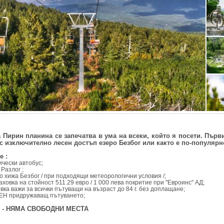
 Пирин планина се запечатва в ума на всеки, който я посети. Първи
 с изключително лесен достъп езеро Безбог или както е по-популярн
е :
ически автобус;
Разлог ;
о хижа Безбог / при подходящи метеорологични условия /;
аховка на стойност 511.29 евро / 1 000 лева покритие при "Евроинс" АД;
вка важи за всички пътуващи на възраст до 84 г. без доплащане;
ЕН придружаващ пътуването;
 г. - НЯМА СВОБОДНИ МЕСТА