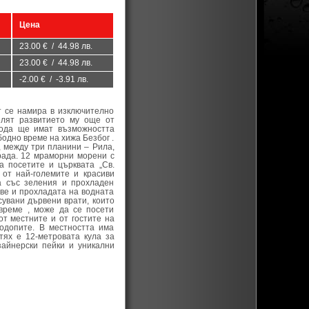
Цена
23.00 € / 44.98 лв.
23.00 € / 44.98 лв.
-2.00 € / -3.91 лв.
т се намира в изключително
елят развитието му още от
рода ще имат възможността
бодно време на хижа Безбог .
, между три планини – Рила,
рада. 12 мраморни морени с
а посетите и църквата „Св.
 от най-големите и красиви
а със зеления и прохладен
ове и прохладата на водната
сувани дървени врати, които
време , може да се посети
от местните и от гостите на
Родопите. В местността има
тях е 12-метровата кула за
зайнерски пейки и уникални