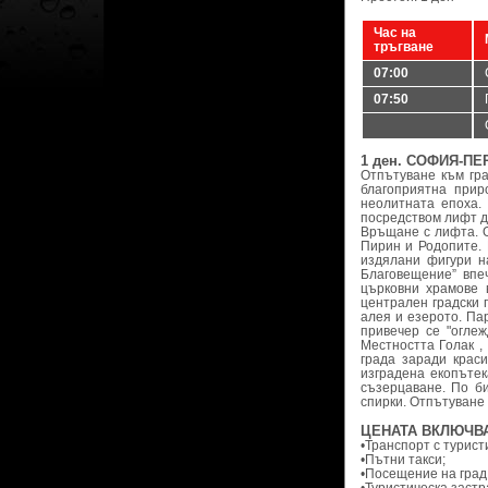
Час на
тръгване
07:00
07:50
1 ден. СОФИЯ-П
Отпътуване към гр
благоприятна прир
неолитната епоха.
посредством лифт да
Връщане с лифта. О
Пирин и Родопите. 
издялани фигури н
Благовещение” впеч
църковни храмове 
централен градски 
алея и езерото. Па
привечер се "огле
Местността Голак ,
града заради крас
изградена екопътек
съзерцаване. По б
спирки. Отпътуване 
ЦЕНАТА ВКЛЮЧВА
•Транспорт с турист
•Пътни такси;
•Посещение на град 