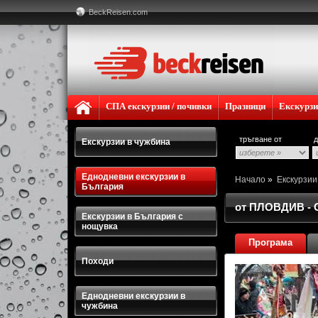
BeckReisen.com
СПА екскурзии / почивки
Празници
Екскурз
тръгване от
д
Екскурзии в чужбина
Еднодневни екскурзии в
Начало
»
Екскурзи
България
от ПЛОВДИВ - 
Екскурзии в България с
нощувка
Програма
Походи
Еднодневни екскурзии в
чужбина