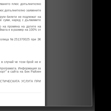
туването плюс допълнително
плюс допълнително заявените
руги билети не подлежат на
е суми, наред с дължимите
во на промяна на датите на
йката е в размер на 100% от
с полица №251370025 при ЗК
 в случай че този брой не е
 програмата. Информация за
орт" в сайта на Бек Райзен
СТИЧЕСКАТА УСЛУГА ПРИ