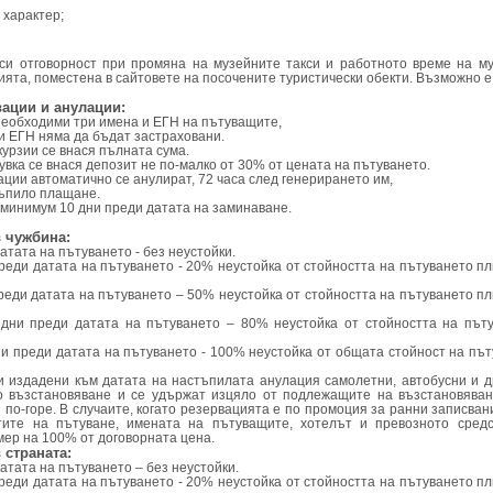
 характер;
си отговорност при промяна на музейните такси и работното време на му
ята, поместена в сайтовете на посочените туристически обекти. Възможно е
вации и анулации:
 необходими три имена и ЕГН на пътуващите,
и ЕГН няма да бъдат застраховани.
курзии се внася пълната сума.
щувка се внася депозит не по-малко от 30% от цената на пътуването.
ции автоматично се анулират, 72 часа след генерирането им,
тъпило плащане.
 минимум 10 дни преди датата на заминаване.
в чужбина:
датата на пътуването - без неустойки.
 преди датата на пътуването - 20% неустойка от стойността на пътуването 
 преди датата на пътуването – 50% неустойка от стойността на пътуването 
0 дни преди датата на пътуването – 80% неустойка от стойността на пъ
дни преди датата на пътуването - 100% неустойка от общата стойност на п
и издадени към датата на настъпилата анулация самолетни, автобусни и д
о възстановяване и се удържат изцяло от подлежащите на възстановяван
и по-горе. В случаите, когато резервацията е по промоция за ранни записва
ите на пътуване, имената на пътуващите, хотелът и превозното средс
мер на 100% от договорната цена.
 страната:
датата на пътуването – без неустойки.
 преди датата на пътуването - 20% неустойка от стойността на пътуването 