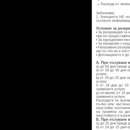
Разходи от личен
Забележка:
1. Агенцията НЕ но
съгласно информаци
Условия за резер
• За резервация са
при не предоставен
• За еднодневни екс
• За екскурзии с но
• Направени резерва
ако по тях не е пос
• Доплащането е до
А. При пътуване 
а) до 60 дни преди 
б) от 59 до 30 дни
услуги.
в) от 29 до 20 дни
услуги.
г) от 19 дни до 1
заявените услуги.
д) по-малко от 10 
заявените услуги.
Разходите по всичк
пълно или частичн
неустойки, посочен
на промяна на дат
неустойката е в раз
Б. При пътуване в
а) до 25 дни преди 
б) от 24 до 15 дни