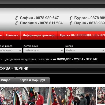
София - 0878 989 647
Бургас - 0878 98
Пловдив - 0878 811 504
Варна - 0878 989
ии
Почивки
Информация транспорт
Проект BG16RFPR001-1.012-02
о държава
дестинация
месец
и
»
Еднодневни екскурзии в България
»
от ПЛОВДИВ - СУРВА - ПЕРНИК
СУРВА - ПЕРНИК
Видео
Карта и маршрут