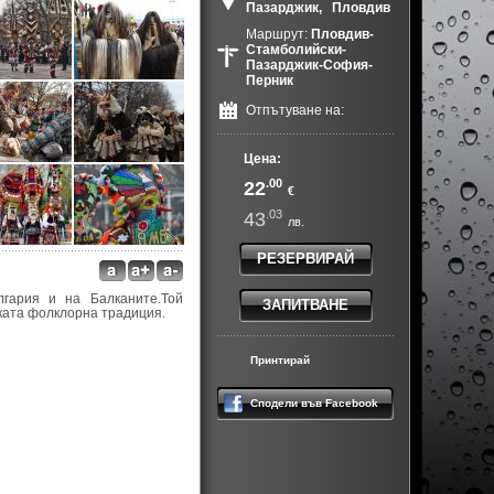
Пазарджик,
Пловдив
Маршрут:
Пловдив-
Стамболийски-
Пазарджик-София-
Перник
Отпътуване на:
Цена:
.00
22
€
.03
43
лв.
РЕЗЕРВИРАЙ
гария и на Балканите.Той
ЗАПИТВАНЕ
ската фолклорна традиция.
Принтирай
Сподели във Facebook