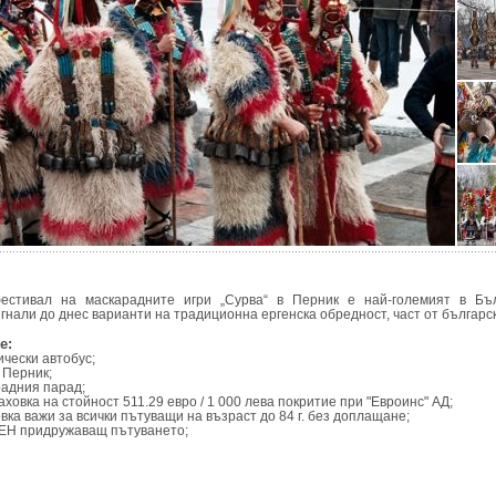
стивал на маскарадните игри „Сурва“ в Перник e най-големият в Бъл
гнали до днес варианти на традиционна ергенска обредност, част от българ
е:
ически автобус;
 Перник;
радния парад;
аховка на стойност 511.29 евро / 1 000 лева покритие при "Евроинс" АД;
вка важи за всички пътуващи на възраст до 84 г. без доплащане;
ЕН придружаващ пътуването;