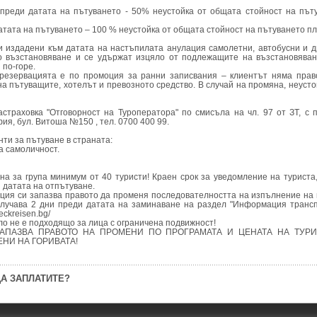
 преди датата на пътуването - 50% неустойка от общата стойност на пъ
 датата на пътуването – 100 % неустойка от общата стойност на пътуването 
и издадени към датата на настъпилата анулация самолетни, автобусни и д
о възстановяване и се удържат изцяло от подлежащите на възстановяван
 по-горе.
о резервацията е по промоция за ранни записвания – клиентът няма пра
на пътуващите, хотелът и превозното средство. В случай на промяна, неусто
страховка "Отговорност на Туроператора" по смисъла на чл. 97 от ЗТ, 
фия, бул. Витоша №150 , тел. 0700 400 99.
ти за пътуване в страната:
а самоличност.
на за група минимум от 40 туристи! Краен срок за уведомление на туриста,
 датата на отпътуване.
нция си запазва правото да променя последователността на изпълнение на
лучава 2 дни преди датата на заминаване на раздел "Информация трансп
eckreisen.bg/
ло не е подходящо за лица с ограничена подвижност!
ЗАПАЗВА ПРАВОТО НА ПРОМЕНИ ПО ПРОГРАМАТА И ЦЕНАТА НА ТУРИ
НИ НА ГОРИВАТА!
А ЗАПЛАТИТЕ?