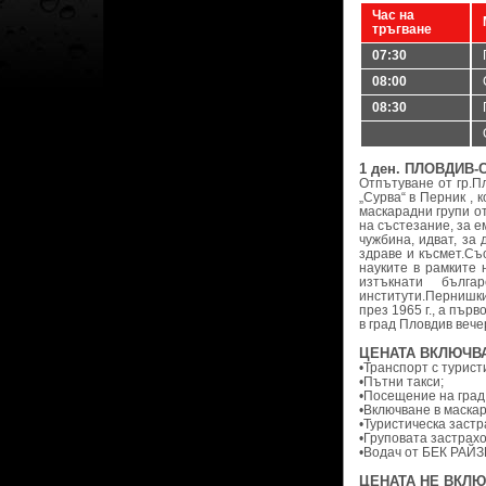
Час на
тръгване
07:30
08:00
08:30
1 ден. ПЛОВДИВ
Отпътуване от гр.П
„Сурва“ в Перник , 
маскарадни групи о
на състезание, за е
чужбина, идват, за
здраве и късмет.Съ
науките в рамките 
изтъкнати бълга
институти.Пернишки
през 1965 г., а пър
в град Пловдив вече
ЦЕНАТА ВКЛЮЧВА
•Транспорт с турист
•Пътни такси;
•Посещение на град
•Включване в маска
•Туристическа застр
•Груповата застрахо
•Водач от БЕК РАЙЗ
ЦЕНАТА НЕ ВКЛЮ