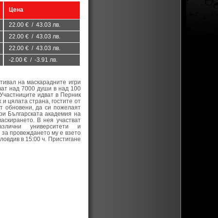
Цена
22.00 € / 43.03 лв.
22.00 € / 43.03 лв.
22.00 € / 43.03 лв.
-2.00 € / -3.91 лв.
тивал на маскарадните игри
ват над 7000 души в над 100
 Участниците идват в Перник
 и цялата страна, гостите от
ат обновени, да си пожелаят
при Българската академия на
аскирането. В нея участват
азлични университети и
 за провеждането му е взето
ловдив в 15:00 ч. Пристигане