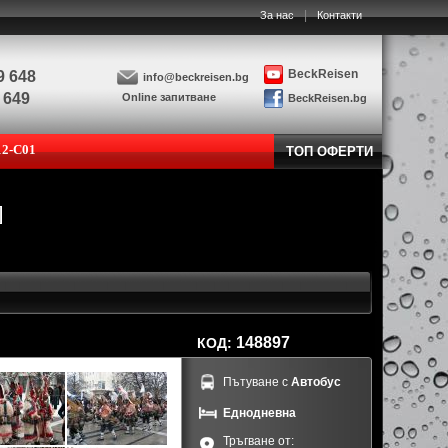
|
За нас
Контакти
BeckReisen
9 648
info@beckreisen.bg
 649
Online запитване
BeckReisen.bg
12-C01
ТОП ОФЕРТИ
148897
КОД:
Пътуване с
Автобус
Еднодневна
Тръгване от: