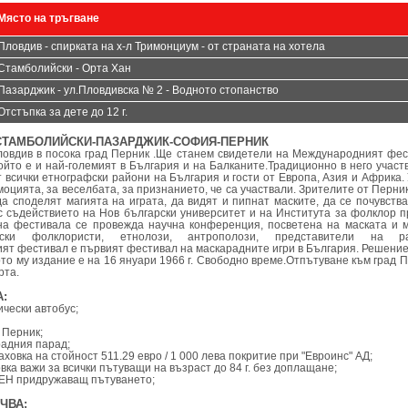
Място на тръгване
Пловдив - спирката на х-л Тримонциум - от страната на хотела
Стамболийски - Орта Хан
Пазарджик - ул.Пловдивска № 2 - Водното стопанство
Отстъпка за дете до 12 г.
-СТАМБОЛИЙСКИ-ПАЗАРДЖИК-СОФИЯ-ПЕРНИК
ловдив в посока град Перник .Ще станем свидетели на Международният фес
който е и най-големият в България и на Балканите.Традиционно в него участ
т всички етнографски райони на България и гости от Европа, Азия и Африка.
моцията, за веселбата, за признанието, че са участвали. Зрителите от Перник
 да споделят магията на играта, да видят и пипнат маските, да се почувств
с съдействието на Нов български университет и на Института за фолклор 
на фестивала се провежда научна конференция, посветена на маската и м
рски фолклористи, етнолози, антрополози, представители на р
ят фестивал е първият фестивал на маскарадните игри в България. Решение
вото му издание е на 16 януари 1966 г. Свободно време.Отпътуване към град П
рта.
:
ически автобус;
 Перник;
радния парад;
аховка на стойност 511.29 евро / 1 000 лева покритие при "Евроинс" АД;
вка важи за всички пътуващи на възраст до 84 г. без доплащане;
ЕН придружаващ пътуването;
ЧВА: