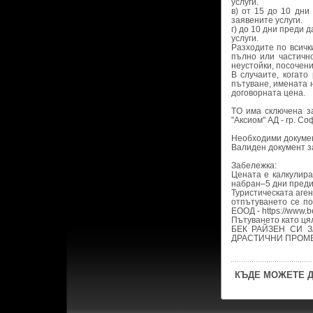
услуги.
в) от 15 до 10 дни
заявените услуги.
г) до 10 дни преди
услуги.
Разходите по всичк
пълно или частичн
неустойки, посочени
В случаите, когат
пътуване, имената 
договорната цена.
ТO има сключена за
"Аксиом" АД - гр. Со
Необходими докумен
Валиден документ з
Забележка:
Цената е калкулира
набран–5 дни преди
Туристическата аге
отпътуването се по
ЕООД - https://www.b
Пътуването като ця
БЕК РАЙЗЕН СИ 
ДРАСТИЧНИ ПРОМЕ
КЪДЕ МОЖЕТЕ Д