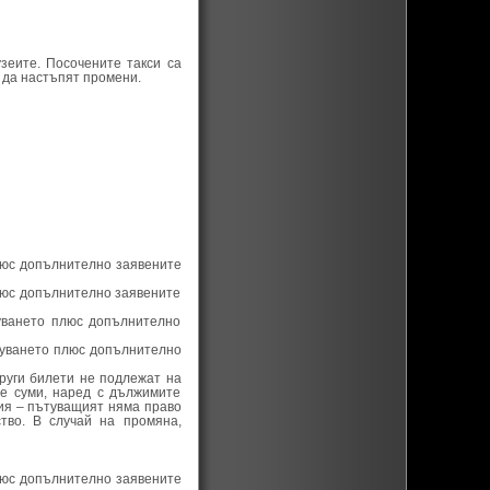
зеите. Посочените такси са
 да настъпят промени.
плюс допълнително заявените
плюс допълнително заявените
туването плюс допълнително
ътуването плюс допълнително
руги билети не подлежат на
е суми, наред с дължимите
ния – пътуващият няма право
тво. В случай на промяна,
плюс допълнително заявените