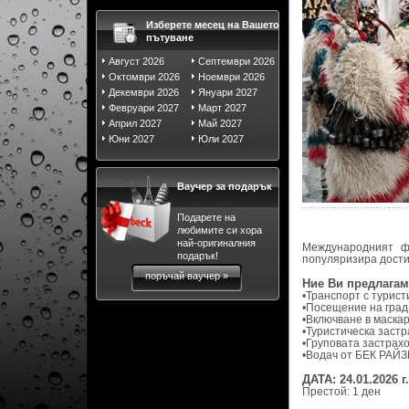
Изберете месец на Вашето
пътуване
Август 2026
Септември 2026
Октомври 2026
Ноември 2026
Декември 2026
Януари 2027
Февруари 2027
Март 2027
Април 2027
Май 2027
Юни 2027
Юли 2027
Ваучер за подарък
Подарете на
любимите си хора
най-оригиналния
Международният фе
подарък!
популяризира дости
поръчай ваучер »
Ние Ви предлагам
•Транспорт с турист
•Посещение на град
•Включване в маска
•Туристическа застр
•Груповата застрахо
•Водач от БЕК РАЙЗ
ДАТА: 24.01.2026 г.
Престой: 1 ден