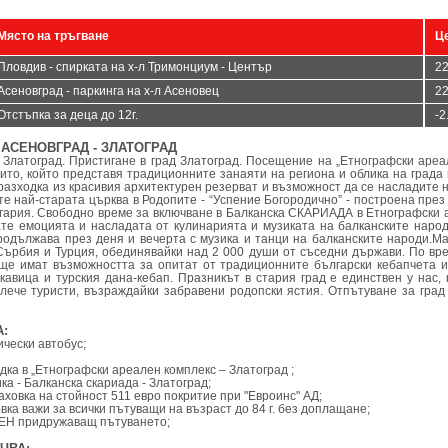
Място на тръгване
Ц
Пловдив - спирката на х-л Тримонциум - Център
22
Асеновград - паркинга на х-л Асеновец
22
Отстъпка за деца до 12г.
-2
- АСЕНОВГРАД - ЗЛАТОГРАД
 Златоград. Пристигане в град Златоград. Посещение на „Етнографски ареа
рито, който представя традиционните занаяти на региона и облика на града 
разходка из красивия архитектурен резерват и възможност да се насладите 
те най-старата църква в Родопите - “Успение Богородично” - построена през 
гария. Свободно време за включване в Балканска СКАРИАДА в Етнографски 
те емоцията и насладата от кулинарията и музиката на балканските народ
родължава през деня и вечерта с музика и танци на балканските народи.М
Сърбия и Турция, обединявайки над 2 000 души от съседни държави. По вре
ще имат възможността за опитат от традиционните български кебапчета и
скавица и турския дана-кебап. Празникът в стария град е единствен у нас,
лече туристи, възраждайки забравени родопски ястия. Отпътуване за град
:
ически автобус;
ка в „Етнографски ареален комплекс – Златоград ;
ка - Балканска скариада - Златоград;
аховка на стойност 511 евро покритие при "Евроинс" АД;
вка важи за всички пътуващи на възраст до 84 г. без доплащане;
ЕН придружаващ пътуването;