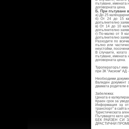
пътуване, имената 
договорната цена.
Б. При пътуване в
а) До 25 календарни
б) От 24 до 15 к
допълнително заяве
в) От 14 до 10 ка
допълнително заяве
г) По-малко от 9 к
допълнително заяве
Разходите по всичк
пълно или частичн
неустойки, посочени
В случаите, когат
пътуване, имената 
договорната цена.
Туроператорът има с
при ЗК "Аксиом" АД -
Необходими докумен
Валиден документ з
двамата родители е
Забележка:
Цената е калкулиран
Краен срок за увед
Информация за от
транспорт“ в сайта н
Туристическата аге
Пътуването като ця
БЕК РАЙЗЕН СИ 
ДРАСТИЧНИ ПРОМЕ