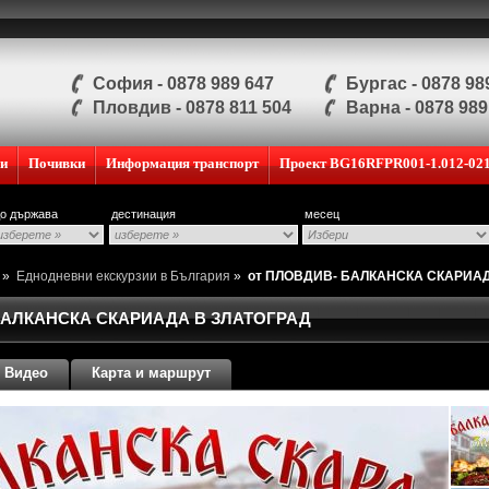
София - 0878 989 647
Бургас - 0878 98
Пловдив - 0878 811 504
Варна - 0878 989
ии
Почивки
Информация транспорт
Проект BG16RFPR001-1.012-02
о държава
дестинация
месец
и
»
Еднодневни екскурзии в България
»
от ПЛОВДИВ- БАЛКАНСКА СКАРИАД
БАЛКАНСКА СКАРИАДА В ЗЛАТОГРАД
Видео
Карта и маршрут