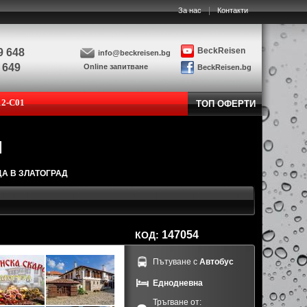
|
За нас
Контакти
BeckReisen
9 648
info@beckreisen.bg
 649
Online запитване
BeckReisen.bg
12-C01
ТОП ОФЕРТИ
А В ЗЛАТОГРАД
147054
КОД:
Пътуване с
Автобус
Еднодневна
Тръгване от: