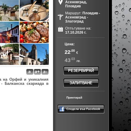
Асеновград,
Пловдив
Маршрут:
Пловдив -
Асеновград -
Златоград
Отпътуване на:
17.10.2026 г.
Цена:
.00
22
€
.03
43
лв.
РЕЗЕРВИРАЙ
а на Орфей и уникалния
ЗАПИТВАНЕ
- Балканска скариада в
Принтирай
Сподели във Facebook