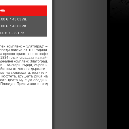
ена
.00 € / 43.03 лв.
.00 € / 43.03 лв.
.00 € / -3.91 лв.
лен комплекс – Златоград” –
преди повече от 100 години.
на прясно приготвеното кафе
1834 год. и сградата на най-
ареален комплекс Златоград.
и – българи, гърци, сърби и
айстори от четири държави -
ме на скариадата, гостите и
 кюфтета, гръцката риба на
 като целта му е да обедини
 Пловдив. Пристигане в град