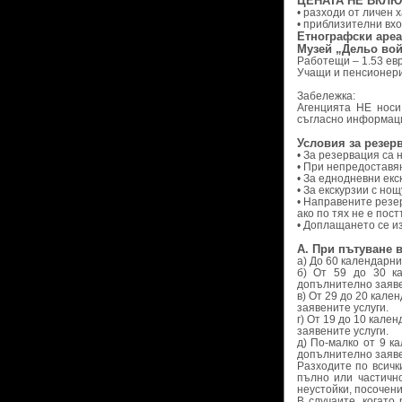
ЦЕНАТА НЕ ВКЛЮ
• разходи от личен 
• приблизителни вхо
Етнографски ареал
Музей „Дельо вой
Работещи – 1.53 евро
Учащи и пенсионери- 
Забележка:
Агенцията НЕ носи
съгласно информаци
Условия за резер
• За резервация са
• При непредоставя
• За еднодневни екс
• За екскурзии с но
• Направените резе
ако по тях не е пос
• Доплащането се и
А. При пътуване 
а) До 60 календарни
б) От 59 до 30 к
допълнително заяве
в) От 29 до 20 кал
заявените услуги.
г) От 19 до 10 кал
заявените услуги.
д) По-малко от 9 к
допълнително заяве
Разходите по всичк
пълно или частичн
неустойки, посочени
В случаите, когато