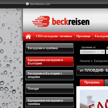
BeckReisen.com
СПА екскурзии / почивки
Празници
Екскурз
тръгване от
д
Екскурзии в чужбина
Еднодневни екскурзии в
Начало
»
Екскурзи
България
от ПЛОВДИВ- 
Екскурзии в България с
нощувка
Програма
Походи
Еднодневни екскурзии в
чужбина