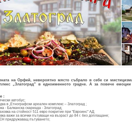
ината на Орфей, невероятно място събрало в себе си мистицизм
плекс „Златоград” в едноименното градче. А за повече емоции 
е :
ически автобус;
ка в „Етнографски ареален комплекс – Златоград ;
ка - Балканска скариада - Златоград;
аховка на стойност 511 евро покритие при "Евроинс" АД;
вка важи за всички пътуващи на възраст до 84 г. без доплащане;
ЕН придружаващ пътуването;