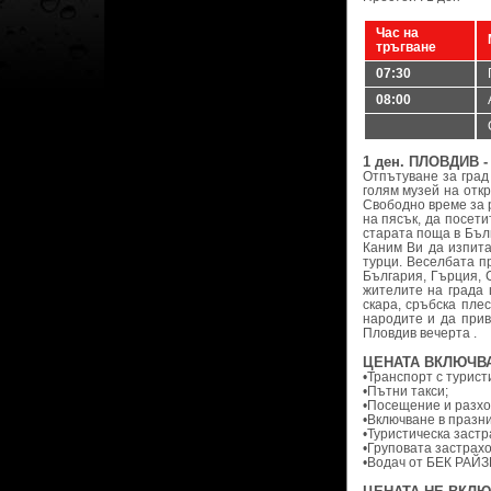
Час на
тръгване
07:30
08:00
1 ден. ПЛОВДИВ 
Отпътуване за град
голям музей на отк
Свободно време за 
на пясък, да посети
старата поща в Бъл
Каним Ви да изпита
турци. Веселбата п
България, Гърция, 
жителите на града 
скара, сръбска пле
народите и да прив
Пловдив вечерта .
ЦЕНАТА ВКЛЮЧВА
•Транспорт с турист
•Пътни такси;
•Посещение и разход
•Включване в празни
•Туристическа застр
•Груповата застрахо
•Водач от БЕК РАЙЗ