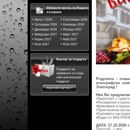
Изберете месец на Вашето
пътуване
Август 2026
Септември 2026
Октомври 2026
Ноември 2026
Декември 2026
Януари 2027
Февруари 2027
Март 2027
Април 2027
Май 2027
Юни 2027
Юли 2027
Ваучер за подарък
Подарете на
любимите си хора
най-оригиналния
Родопите – план
подарък!
етнографски ком
Златоград !
поръчай ваучер »
Ние Ви предлагам
•Транспорт с турист
•Посещение и разход
•Включване в празни
•Туристическа застр
•Груповата застрахо
•Водач от БЕК РАЙЗ
ДАТА: 17.10.2026 г.
Престой : 1 ден