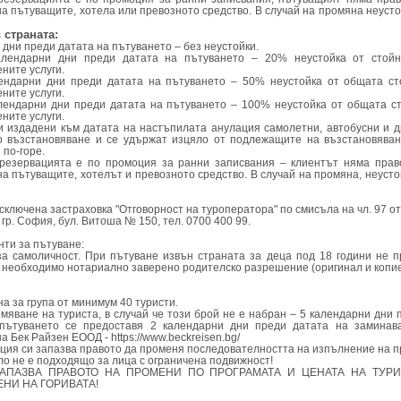
на пътуващите, хотела или превозното средство. В случай на промяна неусто
 страната:
 дни преди датата на пътуването – без неустойки.
алендарни дни преди датата на пътуването – 20% неустойка от стойн
ните услуги.
лендарни дни преди датата на пътуването – 50% неустойка от общата ст
ните услуги.
алендарни дни преди датата на пътуването – 100% неустойка от общата с
ните услуги.
и издадени към датата на настъпилата анулация самолетни, автобусни и д
о възстановяване и се удържат изцяло от подлежащите на възстановяван
 по-горе.
о резервацията е по промоция за ранни записвания – клиентът няма пра
на пътуващите, хотелът и превозното средство. В случай на промяна, неусто
ключена застраховка "Отговорност на туроператора" по смисъла на чл. 97 от
 гр. София, бул. Витоша № 150, тел. 0700 400 99.
ти за пътуване:
а самоличност. При пътуване извън страната за деца под 18 години не 
 необходимо нотариално заверено родителско разрешение (оригинал и копие
а за група от минимум 40 туристи.
омяване на туриста, в случай че този брой не е набран – 5 календарни дни 
пътуването се предоставя 2 календарни дни преди датата на заминав
а Бек Райзен ЕООД - https://www.beckreisen.bg/
нция си запазва правото да променя последователността на изпълнение на п
ло не е подходящо за лица с ограничена подвижност!
ЗАПАЗВА ПРАВОТО НА ПРОМЕНИ ПО ПРОГРАМАТА И ЦЕНАТА НА ТУРИ
НИ НА ГОРИВАТА!