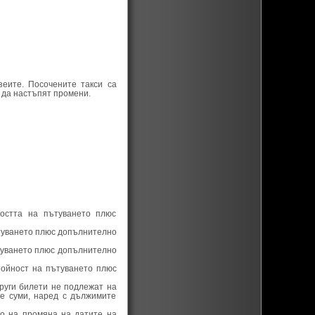
еите. Посочените такси са
 да настъпят промени.
остта на пътуването плюс
ътуването плюс допълнително
ътуването плюс допълнително
тойност на пътуването плюс
руги билети не подлежат на
е суми, наред с дължимите
во на промяна на датите на