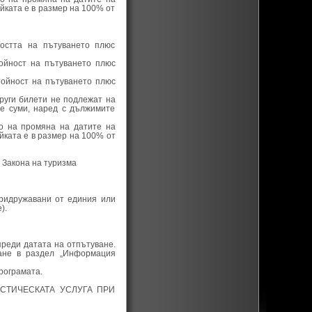
йката е в размер на 100% от
остта на пътуването плюс
ойност на пътуването плюс
тойност на пътуването плюс
руги билети не подлежат на
е суми, наред с дължимите
во на промяна на датите на
йката е в размер на 100% от
 Закона на туризма
придружавани от единия или
).
преди датата на отпътуване.
ане в раздел „Информация
рограмата.
СТИЧЕСКАТА УСЛУГА ПРИ