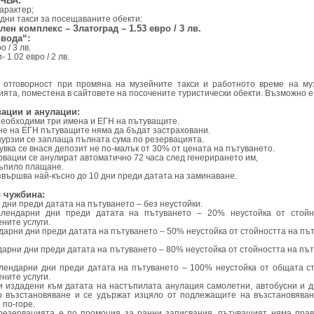
ЧВА:
характер;
дни такси за посещаваните обекти:
ен комплекс – Златоград – 1.53 евро / 3 лв.
вода“:
 / 3 лв.
1.02 евро / 2 лв.
 отговорност при промяна на музейните такси и работното време на муз
ята, поместена в сайтовете на посочените туристически обекти. Възможно е
вации и анулации:
 необходими три имена и ЕГН на пътуващите.
не на ЕГН пътуващите няма да бъдат застраховани.
курзии се заплаща пълната сума по резервацията.
щувка се внася депозит не по-малък от 30% от цената на пътуването.
рвации се анулират автоматично 72 часа след генерирането им,
тъпило плащане.
звършва най-късно до 10 дни преди датата на заминаване.
в чужбина:
 дни преди датата на пътуването – без неустойки.
алендарни дни преди датата на пътуването – 20% неустойка от стойн
ните услуги.
ендарни дни преди датата на пътуването – 50% неустойка от стойността на п
ендарни дни преди датата на пътуването – 80% неустойка от стойността на п
алендарни дни преди датата на пътуването – 100% неустойка от общата с
ните услуги.
и издадени към датата на настъпилата анулация самолетни, автобусни и д
о възстановяване и се удържат изцяло от подлежащите на възстановяван
 по-горе.
 резервацията е по промоция за ранни записвания, пътуващият няма пра