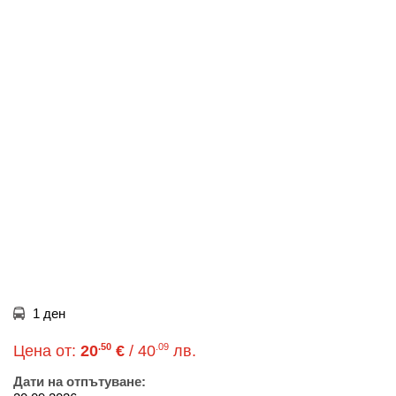
1 ден
.50
.09
Цена от:
20
€
/ 40
лв.
Дати на отпътуване: