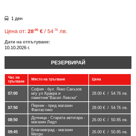
1 ден
.00
.76
Цена от:
28
€
/ 54
лв.
Дати на отпътуване:
10.10.2026 г.
РЕЗЕРВИРАЙ
Час на
Място на тръгване
Цена
тръгване
София - бул. Янко Сакъзов
07:00
м/у ул.Кракра и
28.00 € / 54.76 лв.
паметник"Васил Левски"
Перник - пред магазин
07:50
28.00 € / 54.76 лв.
Фантастико
Дупница - Старата автогара -
08:50
26.00 € / 50.85 лв.
магазин Лидл
Благоевград - магазин
09:45
26.00 € / 50.85 лв.
Метро