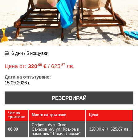
6 дни / 5 нощувки
.00
.87
Цена от:
320
€
/ 625
лв.
Дати на отпътуване:
15.09.2026 г.
РЕЗЕРВИРАЙ
Час на
Място на тръгване
Цена
тръгване
София - бул. Янко
08:00
Сакъзов м/у ул. Кракра и
320.00 € / 625.87 лв.
паметник " Васил Левски"