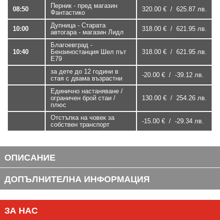
Перник - пред магазин
08:50
320.00 € / 625.87 лв.
Фантастико
Дупница - Старата
10:00
318.00 € / 621.95 лв.
автогара - магазин Лидл
Благоевград -
10:40
Бензиностанция Шел път
318.00 € / 621.95 лв.
Е79
за дете до 12 години в
-20.00 € / -39.12 лв.
стая с двама възрастни
Единично настаняване /
ограничен брой стаи /
130.00 € / 254.26 лв.
плюс
Отстъпка на човек за
-15.00 € / -29.34 лв.
собствен транспорт
ОПИСАНИЕ
ДОПЪЛНИТЕЛНА ИНФОРМАЦИЯ
ЗА НАС