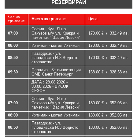
РЕЗЕРВИРАЙ
Час на
Място на тръгване
Цена
тръгване
София - бул. Янко
07:00
Сакъзов м/у ул. Кракра и
170.00 € / 332.49 лв.
паметник " Васил Левски"
08:00
Ихтиман - мотел Ихтиман
170.00 € / 332.49 лв.
Пазарджик - ул.
08:50
Пловдивска №3 Водното
170.00 € / 332.49 лв.
стопанство
Пловдив - бензиностанция
09:30
168.00 € / 328.58 лв.
ОМВ Санкт Петербург
ДАТА : 28.08.2026 -
30.08.2026 - ВИСОК
СЕЗОН
София - бул. Янко
07:00
Сакъзов м/у ул. Кракра и
180.00 € / 352.05 лв.
паметник " Васил Левски"
08:00
Ихтиман - мотел Ихтиман
180.00 € / 352.05 лв.
Пазарджик - ул.
08:50
Пловдивска №3 Водното
180.00 € / 352.05 лв.
стопанство