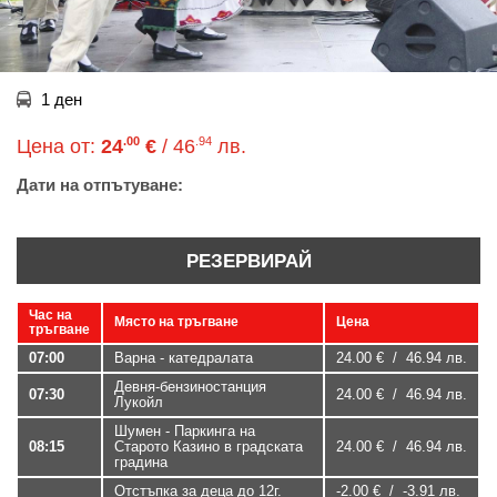
1 ден
.00
.94
Цена от:
24
€
/ 46
лв.
Дати на отпътуване:
РЕЗЕРВИРАЙ
Час на
Място на тръгване
Цена
тръгване
07:00
Варна - катедралата
24.00 € / 46.94 лв.
Девня-бензиностанция
07:30
24.00 € / 46.94 лв.
Лукойл
Шумен - Паркинга на
08:15
Старото Казино в градската
24.00 € / 46.94 лв.
градина
Отстъпка за деца до 12г.
-2.00 € / -3.91 лв.