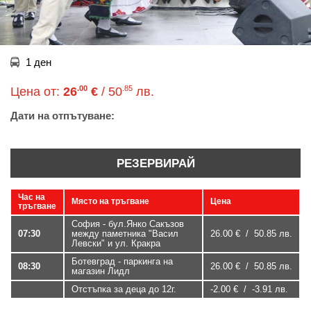
1 ден
.00
.85
Цена от:
26
€
/ 50
лв.
Дати на отпътуване:
РЕЗЕРВИРАЙ
Час на
Място на тръгване
Цена
тръгване
София - бул.Янко Сакъзов
07:30
между паметника "Васил
26.00 € / 50.85 лв.
Левски" и ул. Кракра
Ботевград - паркинга на
08:30
26.00 € / 50.85 лв.
магазин Лидл
Отстъпка за деца до 12г.
-2.00 € / -3.91 лв.